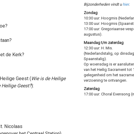
Bijzonderheden vindt u
hier
.
Zondag
10:30 uur: Hoogmis (Nederlan
13:00 uur: Hoogmis (Spaansta
hoe?
17:00 uur: Gregoriaanse vesper
augustus).
staan?
Maandag t/m zaterdag
12:30 uur: H. Mis.
(Nederlandstalig, op dinsdag 
et de Kerk?
Spaanstalig).
Op woensdag is er aansluiten
van het Heilig Sacrament tot 
gelegenheid om het sacrame
Heilige Geest (
Wie is de Heilige
verzoening te ontvangen.
 Heilige Geest?
):
Zaterdag
17:00 uur: Choral Evensong (n
t. Nicolaas
enover het Centraal Station)