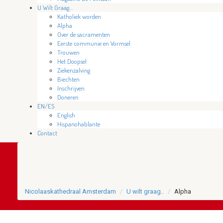
U Wilt Graag…
Katholiek worden
Alpha
Over de sacramenten
Eerste communie en Vormsel
Trouwen
Het Doopsel
Ziekenzalving
Biechten
Inschrijven
Doneren
EN/ES
English
Hispanohablante
Contact
Nicolaaskathedraal Amsterdam
U wilt graag..
Alpha