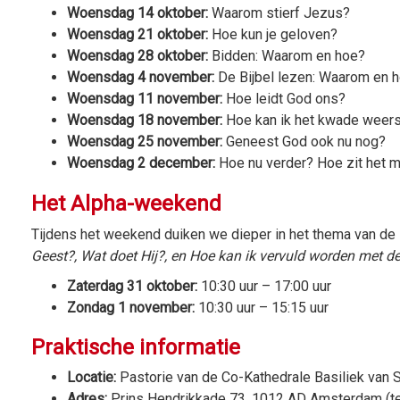
Woensdag 14 oktober:
Waarom stierf Jezus?
Woensdag 21 oktober:
Hoe kun je geloven?
Woensdag 28 oktober:
Bidden: Waarom en hoe?
Woensdag 4 november:
De Bijbel lezen: Waarom en 
Woensdag 11 november:
Hoe leidt God ons?
Woensdag 18 november:
Hoe kan ik het kwade weer
Woensdag 25 november:
Geneest God ook nu nog?
Woensdag 2 december:
Hoe nu verder? Hoe zit het m
Het Alpha-weekend
Tijdens het weekend duiken we dieper in het thema van de 
Geest?, Wat doet Hij?, en Hoe kan ik vervuld worden met de
Zaterdag 31 oktober:
10:30 uur – 17:00 uur
Zondag 1 november:
10:30 uur – 15:15 uur
Praktische informatie
Locatie:
Pastorie van de Co-Kathedrale Basiliek van S
Adres:
Prins Hendrikkade 73, 1012 AD Amsterdam (teg