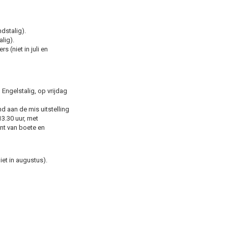
dstalig).
lig).
s (niet in juli en
Engelstalig, op vrijdag
d aan de mis uitstelling
13.30 uur, met
nt van boete en
iet in augustus).