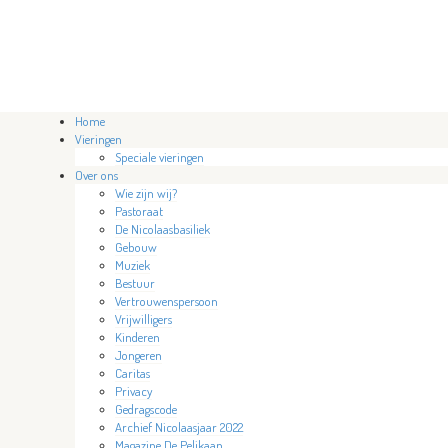
Home
Vieringen
Speciale vieringen
Over ons
Wie zijn wij?
Pastoraat
De Nicolaasbasiliek
Gebouw
Muziek
Bestuur
Vertrouwenspersoon
Vrijwilligers
Kinderen
Jongeren
Caritas
Privacy
Gedragscode
Archief Nicolaasjaar 2022
Magazine De Pelikaan