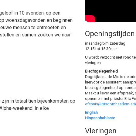
 geloof in 10 avonden, op een
r op woensdagavonden en beginnen
 nieuwe mensen te ontmoeten en
Openingstijden
en stellen en samen zoeken we naar
maandag t/m zaterdag
12:15 tot 15:30 uur
U wordt verzocht niet rond te
vieringen.
Biechtgelegenheid
Dagelijks na de Mis is de pri
hiervoor de assistent aanspr
biechtgelegenheid op zondag
Maakt u liever een afspraak, 
opnemen met priester Eric Fe
Er zijn in totaal tien bijeenkomsten op
efennis@bisdomhaarlem-am
 Alpha-weekend. In elke
English
Hispanohablante
Vieringen